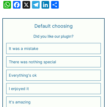
W
F
X
T
Li
S
h
a
el
n
h
at
c
e
k
ar
s
e
g
e
e
Default choosing
A
b
ra
dI
Did you like our plugin?
p
o
m
n
p
o
It was a mistake
k
There was nothing special
Everything's ok
I enjoyed it
It's amazing