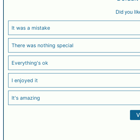
s
e
g
e
e
A
b
ra
dI
Did you lik
p
o
m
n
p
o
It was a mistake
k
There was nothing special
Everything's ok
I enjoyed it
It's amazing