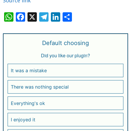
Source link
W
F
X
T
Li
S
h
a
el
n
h
at
c
e
k
ar
s
e
g
e
e
Default choosing
A
b
ra
dI
Did you like our plugin?
p
o
m
n
p
o
It was a mistake
k
There was nothing special
Everything's ok
I enjoyed it