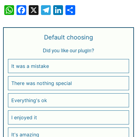
W
F
X
T
Li
S
h
a
el
n
h
at
c
e
k
ar
s
e
g
e
e
Default choosing
A
b
ra
dI
Did you like our plugin?
p
o
m
n
p
o
It was a mistake
k
There was nothing special
Everything's ok
I enjoyed it
It's amazing