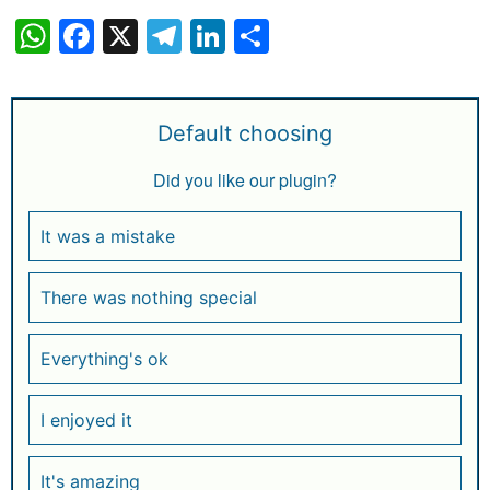
W
F
X
T
Li
S
h
a
el
n
h
at
c
e
k
ar
s
e
g
e
e
Default choosing
A
b
ra
dI
Did you like our plugin?
p
o
m
n
p
o
It was a mistake
k
There was nothing special
Everything's ok
I enjoyed it
It's amazing